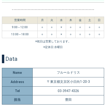
営業時間
月
火
水
木
金
土
日
9:00～12:00
○
○
×
○
○
○
○
13:00～18:00
○
○
×
○
○
○
○
※祝日は営業しております。
※定休日:水曜日
Data
フルールドリス
Name
〒東京都文京区小日向1-20-3
Address
Tel
03-3947-4326
担当
豊田