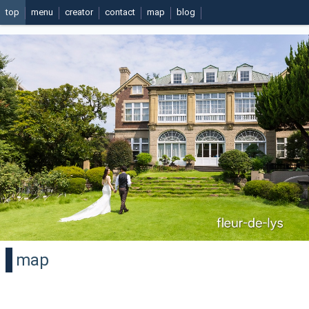
top
menu
creator
contact
map
blog
map